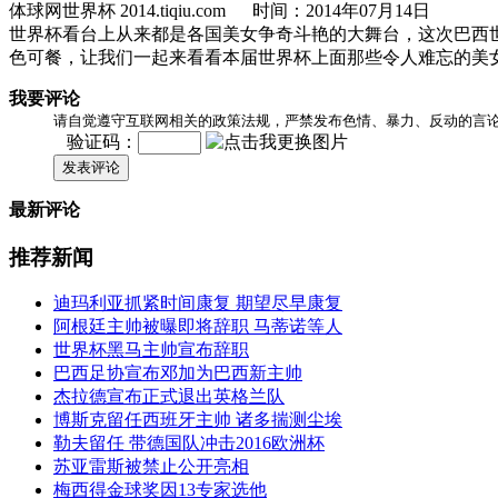
体球网世界杯 2014.tiqiu.com 时间：2014年07月14日
世界杯看台上从来都是各国美女争奇斗艳的大舞台，这次巴西
色可餐，让我们一起来看看本届世界杯上面那些令人难忘的美
我要评论
请自觉遵守互联网相关的政策法规，严禁发布色情、暴力、反动的言
验证码：
发表评论
最新评论
推荐新闻
迪玛利亚抓紧时间康复 期望尽早康复
阿根廷主帅被曝即将辞职 马蒂诺等人
世界杯黑马主帅宣布辞职
巴西足协宣布邓加为巴西新主帅
杰拉德宣布正式退出英格兰队
博斯克留任西班牙主帅 诸多揣测尘埃
勒夫留任 带德国队冲击2016欧洲杯
苏亚雷斯被禁止公开亮相
梅西得金球奖因13专家选他