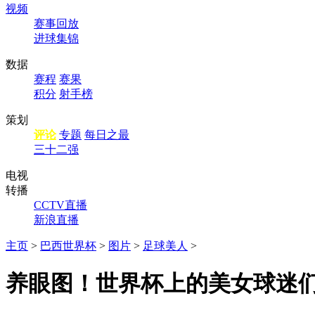
视频
赛事回放
进球集锦
数据
赛程
赛果
积分
射手榜
策划
评论
专题
每日之最
三十二强
电视
转播
CCTV直播
新浪直播
主页
>
巴西世界杯
>
图片
>
足球美人
>
养眼图！世界杯上的美女球迷