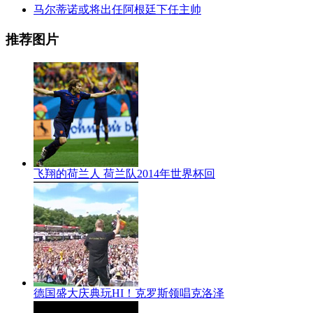
马尔蒂诺或将出任阿根廷下任主帅
推荐图片
飞翔的荷兰人 荷兰队2014年世界杯回
德国盛大庆典玩HI！克罗斯领唱克洛泽