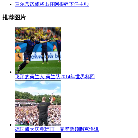
马尔蒂诺或将出任阿根廷下任主帅
推荐图片
飞翔的荷兰人 荷兰队2014年世界杯回
德国盛大庆典玩HI！克罗斯领唱克洛泽