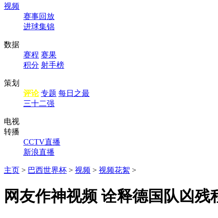
视频
赛事回放
进球集锦
数据
赛程
赛果
积分
射手榜
策划
评论
专题
每日之最
三十二强
电视
转播
CCTV直播
新浪直播
主页
>
巴西世界杯
>
视频
>
视频花絮
>
网友作神视频 诠释德国队凶残