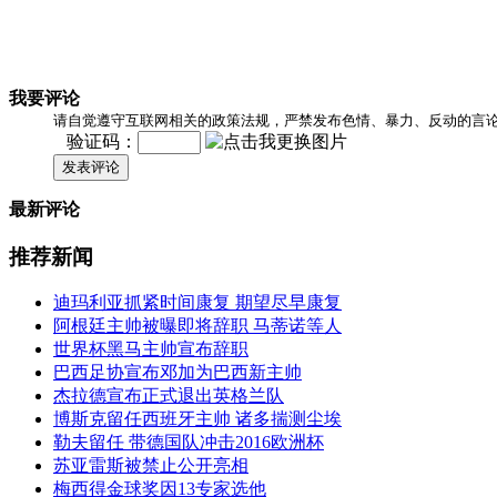
我要评论
请自觉遵守互联网相关的政策法规，严禁发布色情、暴力、反动的言
验证码：
发表评论
最新评论
推荐新闻
迪玛利亚抓紧时间康复 期望尽早康复
阿根廷主帅被曝即将辞职 马蒂诺等人
世界杯黑马主帅宣布辞职
巴西足协宣布邓加为巴西新主帅
杰拉德宣布正式退出英格兰队
博斯克留任西班牙主帅 诸多揣测尘埃
勒夫留任 带德国队冲击2016欧洲杯
苏亚雷斯被禁止公开亮相
梅西得金球奖因13专家选他