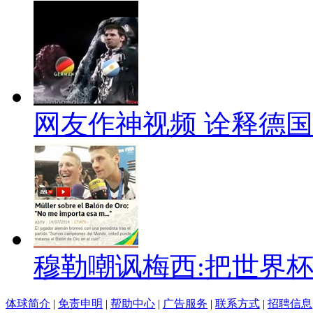
网友作神视频 诠释德国
穆勒嘲讽梅西:把世界
体球简介
|
免责申明
|
帮助中心
|
广告服务
|
联系方式
|
招聘信息