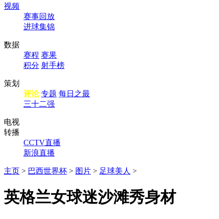
视频
赛事回放
进球集锦
数据
赛程
赛果
积分
射手榜
策划
评论
专题
每日之最
三十二强
电视
转播
CCTV直播
新浪直播
主页
>
巴西世界杯
>
图片
>
足球美人
>
英格兰女球迷沙滩秀身材