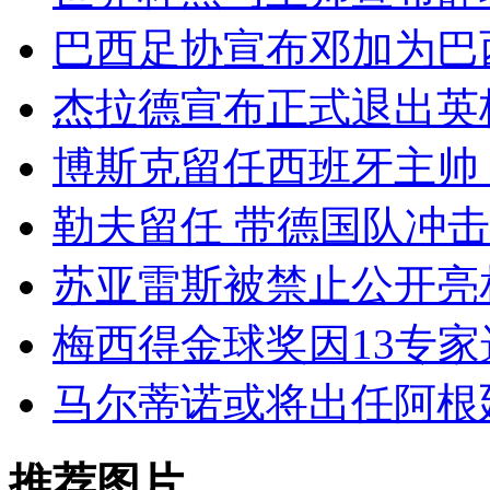
巴西足协宣布邓加为巴
杰拉德宣布正式退出英
博斯克留任西班牙主帅
勒夫留任 带德国队冲击2
苏亚雷斯被禁止公开亮
梅西得金球奖因13专家
马尔蒂诺或将出任阿根
推荐图片