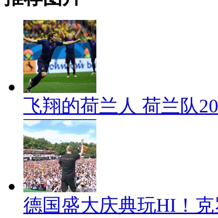
飞翔的荷兰人 荷兰队2
德国盛大庆典玩HI！