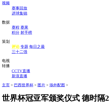
视频
赛事回放
进球集锦
数据
赛程
赛果
积分
射手榜
策划
评论
专题
每日之最
三十二强
电视
转播
CCTV直播
新浪直播
主页
>
巴西世界杯
>
图片
>
场外配图
>
世界杯冠亚军颁奖仪式 德时隔