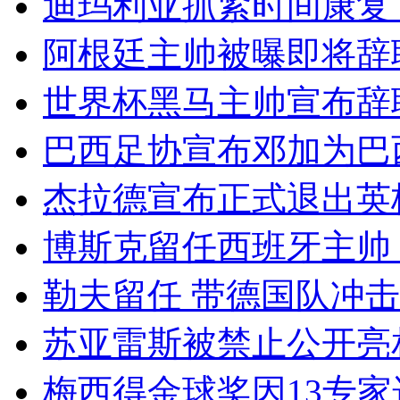
迪玛利亚抓紧时间康复
阿根廷主帅被曝即将辞
世界杯黑马主帅宣布辞
巴西足协宣布邓加为巴
杰拉德宣布正式退出英
博斯克留任西班牙主帅
勒夫留任 带德国队冲击2
苏亚雷斯被禁止公开亮
梅西得金球奖因13专家