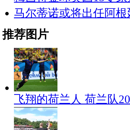
马尔蒂诺或将出任阿根
推荐图片
飞翔的荷兰人 荷兰队2