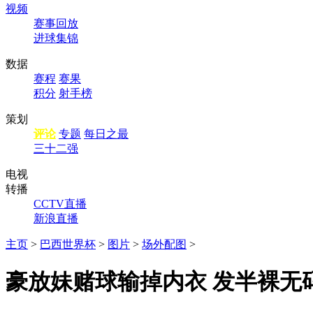
视频
赛事回放
进球集锦
数据
赛程
赛果
积分
射手榜
策划
评论
专题
每日之最
三十二强
电视
转播
CCTV直播
新浪直播
主页
>
巴西世界杯
>
图片
>
场外配图
>
豪放妹赌球输掉内衣 发半裸无