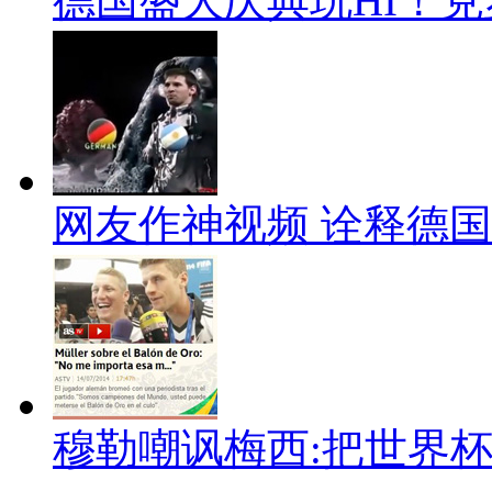
德国盛大庆典玩HI！
网友作神视频 诠释德国
穆勒嘲讽梅西:把世界