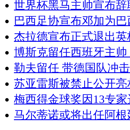
世界杯黑马主帅宣布辞
巴西足协宣布邓加为巴
杰拉德宣布正式退出英
博斯克留任西班牙主帅
勒夫留任 带德国队冲击2
苏亚雷斯被禁止公开亮
梅西得金球奖因13专家
马尔蒂诺或将出任阿根