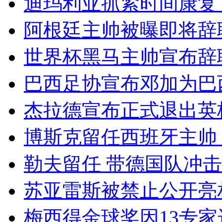
迪玛利亚抓紧时间康复
阿根廷主帅被曝即将辞
世界杯黑马主帅宣布辞
巴西足协宣布邓加为巴
杰拉德宣布正式退出英
博斯克留任西班牙主帅
勒夫留任 带德国队冲击2
苏亚雷斯被禁止公开亮
梅西得金球奖因13专家