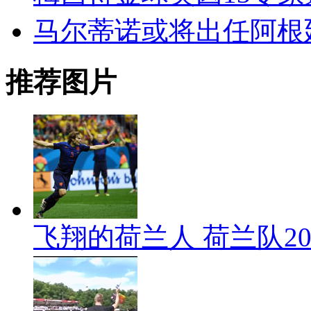
马尔蒂诺或将出任阿根
推荐图片
飞翔的荷兰人 荷兰队2