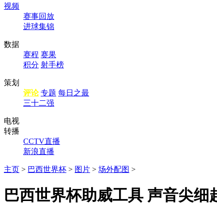
视频
赛事回放
进球集锦
数据
赛程
赛果
积分
射手榜
策划
评论
专题
每日之最
三十二强
电视
转播
CCTV直播
新浪直播
主页
>
巴西世界杯
>
图片
>
场外配图
>
巴西世界杯助威工具 声音尖细