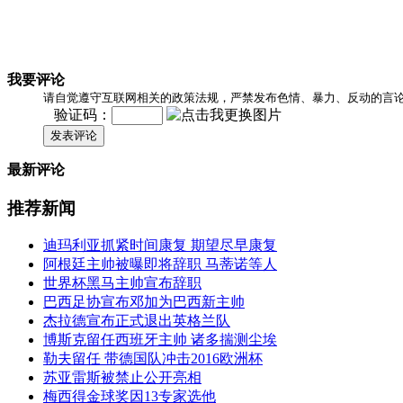
我要评论
请自觉遵守互联网相关的政策法规，严禁发布色情、暴力、反动的言
验证码：
发表评论
最新评论
推荐新闻
迪玛利亚抓紧时间康复 期望尽早康复
阿根廷主帅被曝即将辞职 马蒂诺等人
世界杯黑马主帅宣布辞职
巴西足协宣布邓加为巴西新主帅
杰拉德宣布正式退出英格兰队
博斯克留任西班牙主帅 诸多揣测尘埃
勒夫留任 带德国队冲击2016欧洲杯
苏亚雷斯被禁止公开亮相
梅西得金球奖因13专家选他