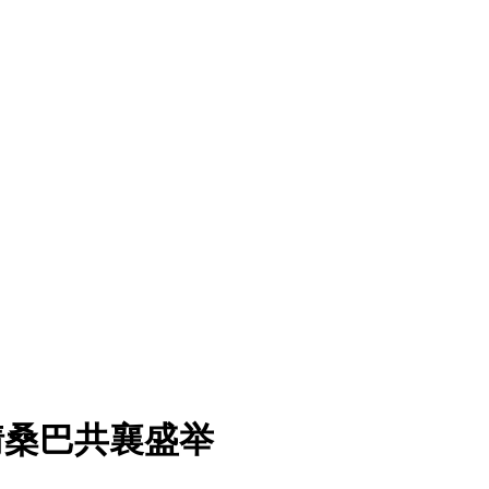
情桑巴共襄盛举