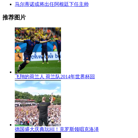
马尔蒂诺或将出任阿根廷下任主帅
推荐图片
飞翔的荷兰人 荷兰队2014年世界杯回
德国盛大庆典玩HI！克罗斯领唱克洛泽