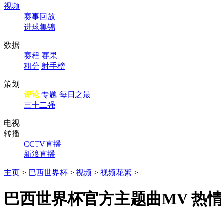
视频
赛事回放
进球集锦
数据
赛程
赛果
积分
射手榜
策划
评论
专题
每日之最
三十二强
电视
转播
CCTV直播
新浪直播
主页
>
巴西世界杯
>
视频
>
视频花絮
>
巴西世界杯官方主题曲MV 热