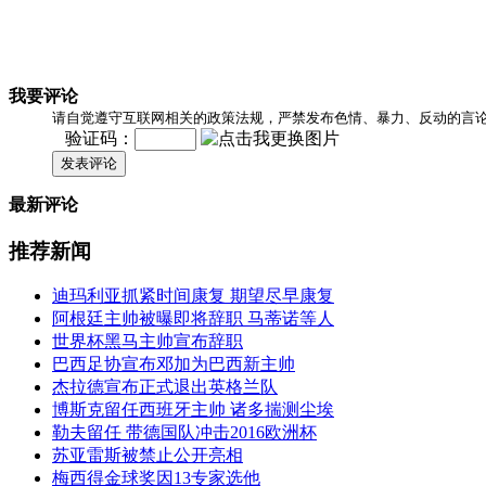
我要评论
请自觉遵守互联网相关的政策法规，严禁发布色情、暴力、反动的言
验证码：
发表评论
最新评论
推荐新闻
迪玛利亚抓紧时间康复 期望尽早康复
阿根廷主帅被曝即将辞职 马蒂诺等人
世界杯黑马主帅宣布辞职
巴西足协宣布邓加为巴西新主帅
杰拉德宣布正式退出英格兰队
博斯克留任西班牙主帅 诸多揣测尘埃
勒夫留任 带德国队冲击2016欧洲杯
苏亚雷斯被禁止公开亮相
梅西得金球奖因13专家选他