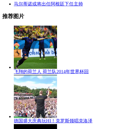
马尔蒂诺或将出任阿根廷下任主帅
推荐图片
飞翔的荷兰人 荷兰队2014年世界杯回
德国盛大庆典玩HI！克罗斯领唱克洛泽