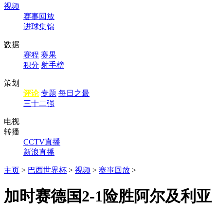
视频
赛事回放
进球集锦
数据
赛程
赛果
积分
射手榜
策划
评论
专题
每日之最
三十二强
电视
转播
CCTV直播
新浪直播
主页
>
巴西世界杯
>
视频
>
赛事回放
>
加时赛德国2-1险胜阿尔及利亚