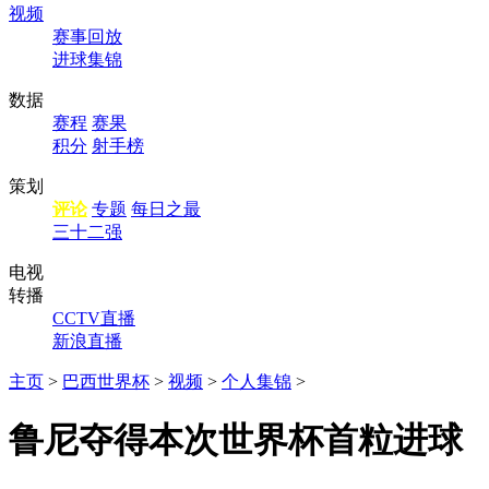
视频
赛事回放
进球集锦
数据
赛程
赛果
积分
射手榜
策划
评论
专题
每日之最
三十二强
电视
转播
CCTV直播
新浪直播
主页
>
巴西世界杯
>
视频
>
个人集锦
>
鲁尼夺得本次世界杯首粒进球