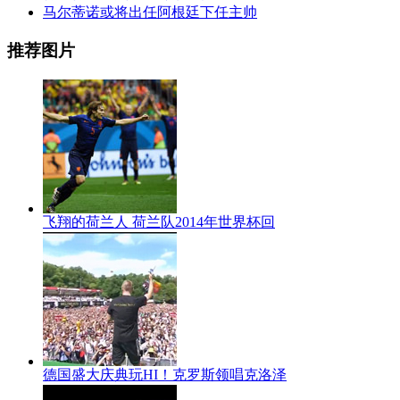
马尔蒂诺或将出任阿根廷下任主帅
推荐图片
飞翔的荷兰人 荷兰队2014年世界杯回
德国盛大庆典玩HI！克罗斯领唱克洛泽