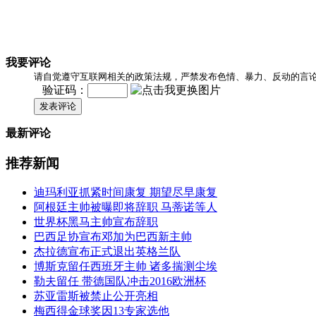
我要评论
请自觉遵守互联网相关的政策法规，严禁发布色情、暴力、反动的言
验证码：
发表评论
最新评论
推荐新闻
迪玛利亚抓紧时间康复 期望尽早康复
阿根廷主帅被曝即将辞职 马蒂诺等人
世界杯黑马主帅宣布辞职
巴西足协宣布邓加为巴西新主帅
杰拉德宣布正式退出英格兰队
博斯克留任西班牙主帅 诸多揣测尘埃
勒夫留任 带德国队冲击2016欧洲杯
苏亚雷斯被禁止公开亮相
梅西得金球奖因13专家选他