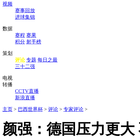
视频
赛事回放
进球集锦
数据
赛程
赛果
积分
射手榜
策划
评论
专题
每日之最
三十二强
电视
转播
CCTV直播
新浪直播
主页
>
巴西世界杯
>
评论
>
专家评论
>
颜强：德国压力更大