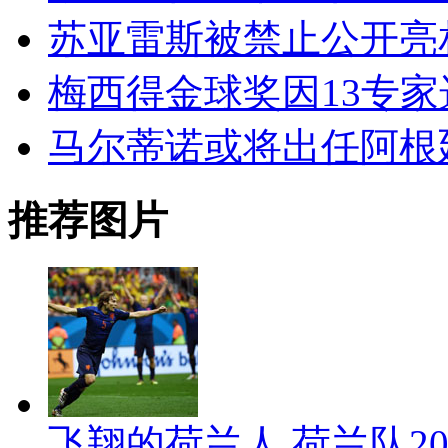
苏亚雷斯被禁止公开亮
梅西得金球奖因13专家
马尔蒂诺或将出任阿根
推荐图片
飞翔的荷兰人 荷兰队2